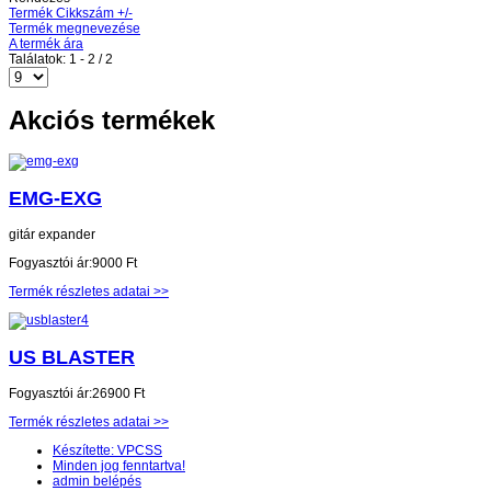
Termék Cikkszám +/-
Termék megnevezése
A termék ára
Találatok: 1 - 2 / 2
Akciós termékek
EMG-EXG
gitár expander
Fogyasztói ár:
9000 Ft
Termék részletes adatai >>
US BLASTER
Fogyasztói ár:
26900 Ft
Termék részletes adatai >>
Készítette: VPCSS
Minden jog fenntartva!
admin belépés