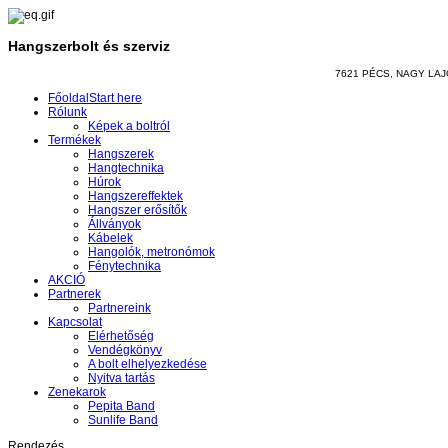
Hangszerbolt és szerviz
7621 PÉCS, NAGY LAJOS
Főoldal
Start here
Rólunk
Képek a boltról
Termékek
Hangszerek
Hangtechnika
Húrok
Hangszereffektek
Hangszer erősítők
Állványok
Kábelek
Hangolók, metronómok
Fénytechnika
AKCIÓ
Partnerek
Partnereink
Kapcsolat
Elérhetőség
Vendégkönyv
A bolt elhelyezkedése
Nyitva tartás
Zenekarok
Pepita Band
Sunlife Band
Rendezés