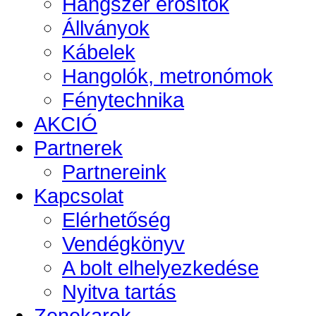
Hangszer erősítők
Állványok
Kábelek
Hangolók, metronómok
Fénytechnika
AKCIÓ
Partnerek
Partnereink
Kapcsolat
Elérhetőség
Vendégkönyv
A bolt elhelyezkedése
Nyitva tartás
Zenekarok