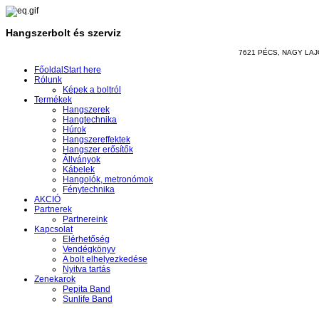
Hangszerbolt és szerviz
7621 PÉCS, NAGY LAJOS
Főoldal
Start here
Rólunk
Képek a boltról
Termékek
Hangszerek
Hangtechnika
Húrok
Hangszereffektek
Hangszer erősítők
Állványok
Kábelek
Hangolók, metronómok
Fénytechnika
AKCIÓ
Partnerek
Partnereink
Kapcsolat
Elérhetőség
Vendégkönyv
A bolt elhelyezkedése
Nyitva tartás
Zenekarok
Pepita Band
Sunlife Band