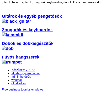
gitárok, basszusgitárok, zongorák, keyboardok, dobok, fúvós hangszerek stb.
Gitárok és egyéb pengetősök
Zongorák és keyboardok
Dobok és dobkiegészítők
Fúvós hangszerek
Készítette: VPCSS
Minden jog fenntartva!
admin belépés
webmail
oldaltérkép
Free business joomla templates