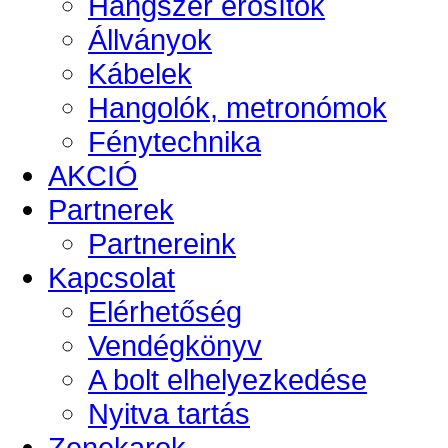
Hangszer erősítők
Állványok
Kábelek
Hangolók, metronómok
Fénytechnika
AKCIÓ
Partnerek
Partnereink
Kapcsolat
Elérhetőség
Vendégkönyv
A bolt elhelyezkedése
Nyitva tartás
Zenekarok