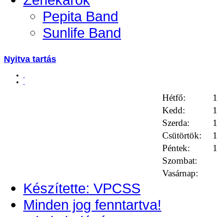
Pepita Band
Sunlife Band
Nyitva tartás
Hétfő:
1
Kedd:
1
Szerda:
1
Csütörtök:
1
Péntek:
1
Szombat:
Vasárnap:
Készítette: VPCSS
Minden jog fenntartva!