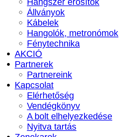
Hangszer erősítők
Állványok
Kábelek
Hangolók, metronómok
Fénytechnika
AKCIÓ
Partnerek
Partnereink
Kapcsolat
Elérhetőség
Vendégkönyv
A bolt elhelyezkedése
Nyitva tartás
Zenekarok