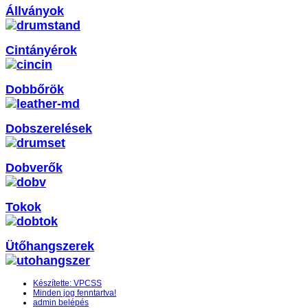
Állványok
Cintányérok
Dobbőrök
Dobszerelések
Dobverők
Tokok
Ütőhangszerek
Készítette: VPCSS
Minden jog fenntartva!
admin belépés