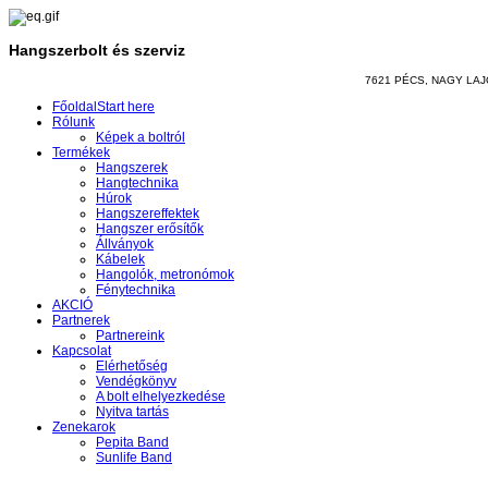
Hangszerbolt és szerviz
7621 PÉCS, NAGY LAJOS
Főoldal
Start here
Rólunk
Képek a boltról
Termékek
Hangszerek
Hangtechnika
Húrok
Hangszereffektek
Hangszer erősítők
Állványok
Kábelek
Hangolók, metronómok
Fénytechnika
AKCIÓ
Partnerek
Partnereink
Kapcsolat
Elérhetőség
Vendégkönyv
A bolt elhelyezkedése
Nyitva tartás
Zenekarok
Pepita Band
Sunlife Band